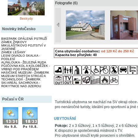
Fotografie (6)
Beskydy
Novinky InfoČesko
BIKEPARK OPÁLENÁ PSTRUŽÍ
ZÁMEK ŽINKOVY
MIKULÁŠTÍKOVO FOJTSTVÍ V
JASENNÉ
Cena ubytování osoba/noc:
od 120 Kč do 250 Kč
ZÁMEK LEŠANY
Kapacita bez přistýlek: 40
LESNÍ DIVADLO SKALKA -
PODLESÍ
ALPALOUKA - ŽELEZNÁ RUDA
PŮJČOVNA KOL A KOLOBĚŽEK -
VRBNO POD PRADĚDEM
HASIČSKÉ MUZEUM - ŽAMBERK
MUZEUM STARÝCH STROJŮ A
TECHNOLOGIÍ - ŽAMBERK
SKI AREÁL SACHROVKA -
ROKYTNICE NAD JIZEROU
Počasí v ČR
Turistická ubytovna se nachází na SV okraji obce
pro nenáročné turisty, ideální pro sportovní a jiné
UBYTOVÁNÍ
Pokoje:
2 x 3 lůžkový, 1 x 5 lůžkový, 2 x 6 lůžkový
K dispozici je společenská místnost s TV.
Pro ubytované slouží kryté posezení s ohništěm.