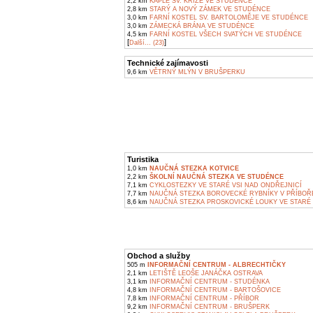
2,2 km
KAPLE SV. KŘÍŽE VE STUDÉNCE
2,8 km
STARÝ A NOVÝ ZÁMEK VE STUDÉNCE
3,0 km
FARNÍ KOSTEL SV. BARTOLOMĚJE VE STUDÉNCE
3,0 km
ZÁMECKÁ BRÁNA VE STUDÉNCE
4,5 km
FARNÍ KOSTEL VŠECH SVATÝCH VE STUDÉNCE
[
]
Další... (23)
Technické zajímavosti
9,6 km
VĚTRNÝ MLÝN V BRUŠPERKU
Turistika
1,0 km
NAUČNÁ STEZKA KOTVICE
2,2 km
ŠKOLNÍ NAUČNÁ STEZKA VE STUDÉNCE
7,1 km
CYKLOSTEZKY VE STARÉ VSI NAD ONDŘEJNICÍ
7,7 km
NAUČNÁ STEZKA BOROVECKÉ RYBNÍKY V PŘÍBOŘ
8,6 km
NAUČNÁ STEZKA PROSKOVICKÉ LOUKY VE STARÉ 
Obchod a služby
505 m
INFORMAČNÍ CENTRUM - ALBRECHTIČKY
2,1 km
LETIŠTĚ LEOŠE JANÁČKA OSTRAVA
3,1 km
INFORMAČNÍ CENTRUM - STUDÉNKA
4,8 km
INFORMAČNÍ CENTRUM - BARTOŠOVICE
7,8 km
INFORMAČNÍ CENTRUM - PŘÍBOR
9,2 km
INFORMAČNÍ CENTRUM - BRUŠPERK