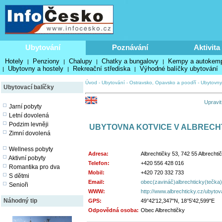
Ubytování
Poznávání
Aktivita
Hotely
Penziony
Chalupy
Chatky a bungalovy
Kempy a autokem
|
|
|
|
Ubytovny a hostely
Rekreační střediska
Výhodné balíčky ubytování
|
|
|
Úvod
-
Ubytování
-
Ostravsko, Opavsko a poodří
-
Ubytovny
Ubytovací balíčky
Upravit
Jarní pobyty
Letní dovolená
Podzim levněji
UBYTOVNA KOTVICE V ALBRECH
Zimní dovolená
Wellness pobyty
Adresa:
Albrechtičky 53, 742 55 Albrechti
Aktivní pobyty
Telefon:
+420 556 428 016
Romantika pro dva
Mobil:
+420 720 332 733
S dětmi
Email:
obec(zavináč)albrechticky(tečka
Senioři
WWW:
http://www.albrechticky.cz/ubytov
Náhodný tip
GPS:
49°42'12,347"N, 18°5'42,599"E
Odpovědná osoba:
Obec Albrechtičky