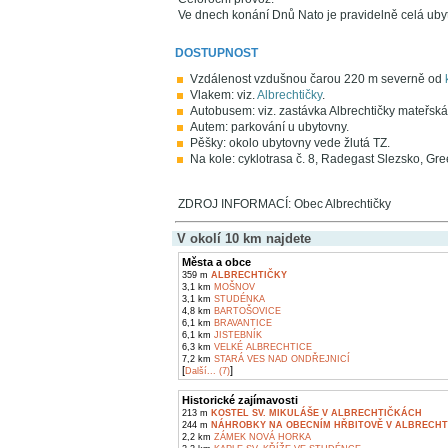
Ve dnech konání Dnů Nato je pravidelně celá ub
DOSTUPNOST
Vzdálenost vzdušnou čarou 220 m severně od
Vlakem: viz.
Albrechtičky
.
Autobusem: viz. zastávka Albrechtičky mateřská
Autem: parkování u ubytovny.
Pěšky: okolo ubytovny vede žlutá TZ.
Na kole: cyklotrasa č. 8, Radegast Slezsko, G
ZDROJ INFORMACÍ: Obec Albrechtičky
V okolí 10 km najdete
Města a obce
359 m
ALBRECHTIČKY
3,1 km
MOŠNOV
3,1 km
STUDÉNKA
4,8 km
BARTOŠOVICE
6,1 km
BRAVANTICE
6,1 km
JISTEBNÍK
6,3 km
VELKÉ ALBRECHTICE
7,2 km
STARÁ VES NAD ONDŘEJNICÍ
[
]
Další... (7)
Historické zajímavosti
213 m
KOSTEL SV. MIKULÁŠE V ALBRECHTIČKÁCH
244 m
NÁHROBKY NA OBECNÍM HŘBITOVĚ V ALBRECH
2,2 km
ZÁMEK NOVÁ HORKA