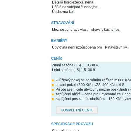
Dětská horolezecká stěna.
Hřiště na volejbal či nohejbal.
Úschovna kol.
STRAVOVÁNÍ
Možnost přípravy vlastní stravy v kuchyňce.
BARIÉRY
Ubytovna není uzpůsobená pro TP návštěvníky.
CENÍK
Zimní sezóna (ZS) 1.10.-30.4.
Letní sezóna (LS) 1.5.-30.9.
2 lůžkový pokoj se sociálním zařízením 600 Kč/
ostatní pokoje 500 Kč/os./ZS, 400 Kč/os./LS
Při obsazení celé ubytovny možné poskytnutí s
zapůjčení hřiště – cena pro ubytované za 1 hod
zapůjčení posezení s ohništěm – 150 Kč/ubytov
KOMPLETNÍ CENÍK
SPECIFIKACE PROVOZU
Celoroční provoz.