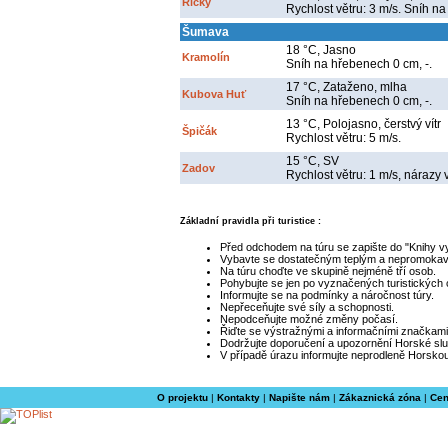
Říčky
Rychlost větru: 3 m/s. Sníh na
Šumava
18 °C, Jasno
Kramolín
Sníh na hřebenech 0 cm, -.
17 °C, Zataženo, mlha
Kubova Huť
Sníh na hřebenech 0 cm, -.
13 °C, Polojasno, čerstvý vítr
Špičák
Rychlost větru: 5 m/s.
15 °C, SV
Zadov
Rychlost větru: 1 m/s, nárazy 
Základní pravidla při turistice :
Před odchodem na túru se zapište do "Knihy v
Vybavte se dostatečným teplým a nepromoka
Na túru choďte ve skupině nejméně tří osob.
Pohybujte se jen po vyznačených turistických
Informujte se na podmínky a náročnost túry.
Nepřeceňujte své síly a schopnosti.
Nepodceňujte možné změny počasí.
Řiďte se výstražnými a informačními značkami
Dodržujte doporučení a upozornění Horské slu
V případě úrazu informujte neprodleně Horskou
O projektu
|
Kontakty
|
Napište nám
|
Zákaznická zóna
|
Cen