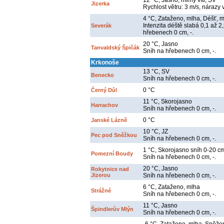
12 °C, Jasno, mírný vítr, SV
Jizerka
Rychlost větru: 3 m/s, nárazy v
4 °C, Zataženo, mlha, Déšť, mí
Intenzita déště slabá 0,1 až 2
Severák
hřebenech 0 cm, -.
20 °C, Jasno
Tanvaldský Špičák
Sníh na hřebenech 0 cm, -.
Krkonoše
13 °C, SV
Benecko
Sníh na hřebenech 0 cm, -.
0 °C
Černý Důl
11 °C, Skorojasno
Harrachov
Sníh na hřebenech 0 cm, -.
0 °C
Janské Lázně
10 °C, JZ
Pec pod Sněžkou
Sníh na hřebenech 0 cm, -.
1 °C, Skorojasno sníh 0-20 c
Pomezní Boudy
Sníh na hřebenech 0 cm, -.
20 °C, Jasno
Rokytnice nad
Jizerou
Sníh na hřebenech 0 cm, -.
6 °C, Zataženo, mlha
Strážné
Sníh na hřebenech 0 cm, -.
11 °C, Jasno
Špindlerův Mlýn
Sníh na hřebenech 0 cm, -.