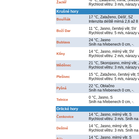
-6 °C, Zataženo, mlha, Sněžení
Žacléř
Rychlost větru: 3 m/s, nárazy 
Krušné hory
17 °C, Zataženo, Déšť, SZ
Bouřňák
Intenzita déště mírná 2,6 až 8
11 °C, Jasno, čerstvý vítr, SV
Boží Dar
Rychlost větru: 5 m/s, nárazy 
24 °C, Jasno
Bublava
Sníh na hřebenech 0 cm, -.
14 °C, Jasno, mírný vítr, SV
Klíny
Rychlost větru: 2 m/s, nárazy 
21 °C, Skorojasno, mírný vítr,
Měděnec
Rychlost větru: 3 m/s, nárazy 
15 °C, Zataženo, čerstvý vítr, 
Plešivec
Rychlost větru: 5 m/s, nárazy 
22 °C, Oblačno
Pyšná
Sníh na hřebenech 0 cm, -.
0 °C, Jasno, S
Telnice
Sníh na hřebenech 0 cm, -.
Orlické hory
14 °C, Jasno, mírný vítr, S
Čenkovice
Rychlost větru: 3 m/s. Sníh na
14 °C, Jasno, mírný vítr, S
Deštné
Rychlost větru: 3 m/s. Sníh na
14 °C, Jasno, mírný vítr, S