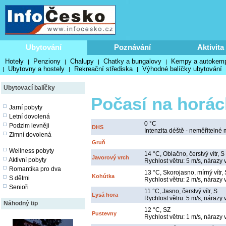
Ubytování
Poznávání
Aktivita
Hotely
Penziony
Chalupy
Chatky a bungalovy
Kempy a autokem
|
|
|
|
Ubytovny a hostely
Rekreační střediska
Výhodné balíčky ubytování
|
|
|
Ubytovací balíčky
Počasí na horác
Jarní pobyty
Letní dovolená
0 °C
Podzim levněji
DHS
Intenzita déště - neměřitelné 
Zimní dovolená
Gruň
Wellness pobyty
14 °C, Oblačno, čerstvý vítr, S
Javorový vrch
Aktivní pobyty
Rychlost větru: 5 m/s, nárazy 
Romantika pro dva
13 °C, Skorojasno, mírný vítr, 
Kohútka
S dětmi
Rychlost větru: 2 m/s, nárazy 
Senioři
11 °C, Jasno, čerstvý vítr, S
Lysá hora
Rychlost větru: 5 m/s, nárazy v
Náhodný tip
12 °C, SZ
Pustevny
Rychlost větru: 1 m/s, nárazy 