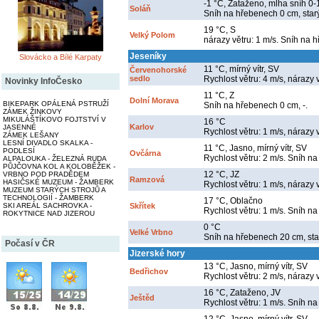
-1 °C, Zataženo, mlha sníh 0
Soláň
Sníh na hřebenech 0 cm, star
19 °C, S
Velký Polom
nárazy větru: 1 m/s. Sníh na 
Jeseníky
Slovácko a Bílé Karpaty
11 °C, mírný vítr, SV
Červenohorské
sedlo
Rychlost větru: 4 m/s, nárazy 
Novinky InfoČesko
11 °C, Z
Dolní Morava
BIKEPARK OPÁLENÁ PSTRUŽÍ
Sníh na hřebenech 0 cm, -.
ZÁMEK ŽINKOVY
MIKULÁŠTÍKOVO FOJTSTVÍ V
16 °C
Karlov
JASENNÉ
Rychlost větru: 1 m/s, nárazy 
ZÁMEK LEŠANY
LESNÍ DIVADLO SKALKA -
11 °C, Jasno, mírný vítr, SV
PODLESÍ
Ovčárna
Rychlost větru: 2 m/s. Sníh na
ALPALOUKA - ŽELEZNÁ RUDA
PŮJČOVNA KOL A KOLOBĚŽEK -
12 °C, JZ
VRBNO POD PRADĚDEM
Ramzová
HASIČSKÉ MUZEUM - ŽAMBERK
Rychlost větru: 1 m/s, nárazy 
MUZEUM STARÝCH STROJŮ A
TECHNOLOGIÍ - ŽAMBERK
17 °C, Oblačno
SKI AREÁL SACHROVKA -
Skřítek
Rychlost větru: 1 m/s. Sníh na
ROKYTNICE NAD JIZEROU
0 °C
Velké Vrbno
Sníh na hřebenech 20 cm, sta
Počasí v ČR
Jizerské hory
13 °C, Jasno, mírný vítr, SV
Bedřichov
Rychlost větru: 2 m/s, nárazy 
16 °C, Zataženo, JV
Ještěd
Rychlost větru: 1 m/s. Sníh na