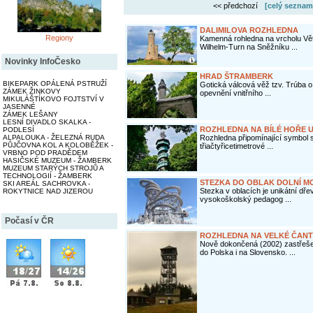
<< předchozí
[celý seznam
DALIMILOVA ROZHLEDNA
Regiony
Kamenná rohledna na vrcholu Vět
Wilhelm-Turn na Sněžníku ...
Novinky InfoČesko
HRAD ŠTRAMBERK
BIKEPARK OPÁLENÁ PSTRUŽÍ
Gotická válcová věž tzv. Trúba
ZÁMEK ŽINKOVY
opevnění vnitřního ...
MIKULÁŠTÍKOVO FOJTSTVÍ V
JASENNÉ
ZÁMEK LEŠANY
LESNÍ DIVADLO SKALKA -
ROZHLEDNA NA BÍLÉ HOŘE U
PODLESÍ
ALPALOUKA - ŽELEZNÁ RUDA
Rozhledna připomínající symbol st
PŮJČOVNA KOL A KOLOBĚŽEK -
třiačtyřicetimetrové ...
VRBNO POD PRADĚDEM
HASIČSKÉ MUZEUM - ŽAMBERK
MUZEUM STARÝCH STROJŮ A
TECHNOLOGIÍ - ŽAMBERK
STEZKA DO OBLAK DOLNÍ M
SKI AREÁL SACHROVKA -
Stezka v oblacích je unikátní dře
ROKYTNICE NAD JIZEROU
vysokoškolský pedagog ...
Počasí v ČR
ROZHLEDNA NA VELKÉ ČANT
Nově dokončená (2002) zastřeše
do Polska i na Slovensko. ...