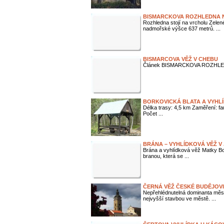
BISMARCKOVA ROZHLEDNA N
Rozhledna stojí na vrcholu Zele
nadmořské výšce 637 metrů. ...
BISMARCOVA VĚŽ V CHEBU
Článek BISMARCKOVA ROZHL
BORKOVICKÁ BLATA A VYHL
Délka trasy: 4,5 km Zaměření: f
Počet ...
BRÁNA – VYHLÍDKOVÁ VĚŽ V 
Brána a vyhlídková věž Matky Bo
branou, která se ...
ČERNÁ VĚŽ ČESKÉ BUDĚJOV
Nepřehlédnutelná dominanta měs
nejvyšší stavbou ve městě. ...