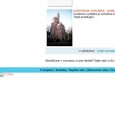
GOETHOVA VYHLÍDKA - KAR
Goethova vyhlídka je umístěna na
Teplé protékající ...
<< předchozí
[celý seznam
Nenašli jste v seznamu co jste hledali? Dejte nám svůj
t
O projektu
|
Kontakty
|
Napište nám
|
Zákaznická zóna
|
Cen