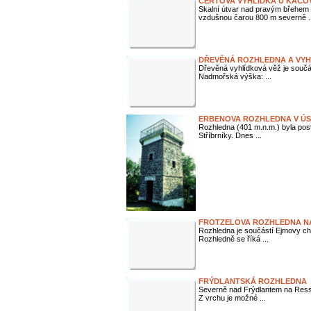
ČERTOVA VYHLÍDKA U KÁCO
Skalní útvar nad pravým břehem 
vzdušnou čarou 800 m severně ..
DŘEVĚNÁ ROZHLEDNA A VY
Dřevěná vyhlídková věž je součá
Nadmořská výška: ...
ERBENOVA ROZHLEDNA V ÚS
Rozhledna (401 m.n.m.) byla pos
Stříbrníky. Dnes ...
FROTZELOVA ROZHLEDNA N
Rozhledna je součástí Ejmovy ch
Rozhledně se říká ...
FRÝDLANTSKÁ ROZHLEDNA
Severně nad Frýdlantem na Resse
Z vrchu je možné ...