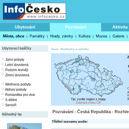
Ubytování
Poznávání
Aktivita
Města, obce
Památky
Hrady, zámky
Kultura
Muzea
Galerie
|
|
|
|
|
|
Ubytovací balíčky
Úvod
-
Rozhledny a vyhlídky
Z
Jarní pobyty
Letní dovolená
Podzim levněji
Zimní dovolená
Wellness pobyty
O
Aktivní pobyty
a
Romantika pro dva
K
S
Tip: zvolte region z mapy
S dětmi
Zobrazit celou ČR
Senioři
Poznávání - Česká Republika - Rozhle
Náhodný tip
Třídění seznamu podle: