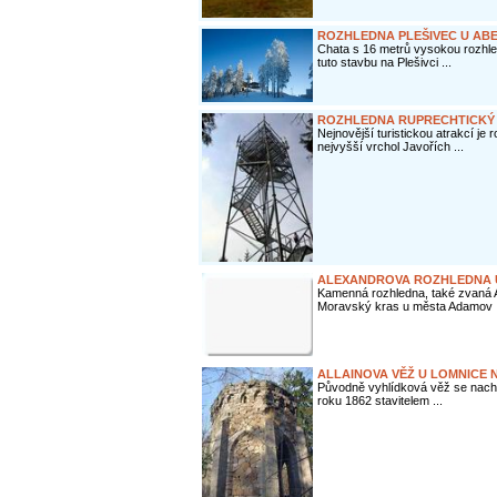
ROZHLEDNA PLEŠIVEC U AB
Chata s 16 metrů vysokou rozhle
tuto stavbu na Plešivci ...
ROZHLEDNA RUPRECHTICKÝ 
Nejnovější turistickou atrakcí je
nejvyšší vrchol Javořích ...
ALEXANDROVA ROZHLEDNA 
Kamenná rozhledna, také zvaná 
Moravský kras u města Adamov .
ALLAINOVA VĚŽ U LOMNICE
Původně vyhlídková věž se nachá
roku 1862 stavitelem ...